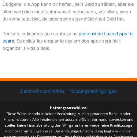
Übrigens, die App kann dir helfen, dein Geld zu zählen, aber sie
allein wird dich nicht automatisch verbessern, vor allem, wenn
du verheiratet bist, da jeder seine eigene Sicht auf Geld hat.
Por isso, indicamos que conheça as
personliche finanztipps fur
paare
. Se aplicá-las enquanto usa um dos apps será fácil
organizar a vida a dois.
Datenschutzrichtlinie
|
Nutzungsbedingungen
Haftungsausschluss
:
Diese Website steht in keiner Verbindung zu den genannten Banken oder
Finanzinstituten. Alle Inhalte dienen ausschließlich Informationszwecken und
stellen keine Finanzberatung dar. Wir garantieren weder eine Kreditzusage
noch bestimmte Ergebnisse. Die endgültige Entscheidung liegt allein in der
Verantwortung der Finanzinstitute. Wir erhalten möglicherweise Provisionen