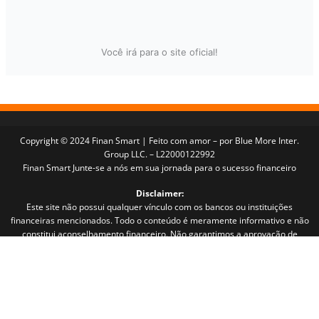
Você irá para o site oficial!
Copyright © 2024 Finan Smart | Feito com amor – por Blue More Inter.
Group LLC. – L22000122992
Finan Smart Junte-se a nós em sua jornada para o sucesso financeiro
Disclaimer:
Este site não possui qualquer vínculo com os bancos ou instituições
financeiras mencionados. Todo o conteúdo é meramente informativo e não
constitui aconselhamento financeiro. Não garantimos a aprovação de
crédito ou resultados específicos. As decisões finais são de inteira
responsabilidade das instituições financeiras. Podemos receber comissões
por meio de links e recomendações exibidos neste site. Ao continuar
navegando, você concorda com nossos Termos e Política de Privacidade.
Copyright © 2024 Finan Smart | Feito com carinho – Yellow Ads Network