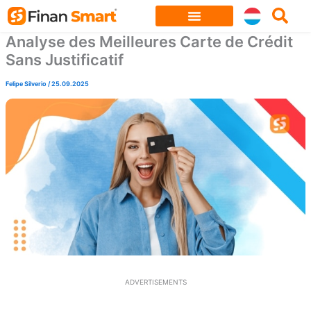
Skip
to
Analyse des Meilleures Carte de Crédit
content
Sans Justificatif
Felipe Silverio
/
25.09.2025
ADVERTISEMENTS