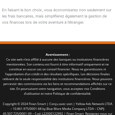
En faisant le bon choix, vous économiserez non seulement sur
les frais bancaires, mais simplifierez également la gestion de
vos finances lors de votre aventure à l’étranger.
Avertissement :
Ce site web n’est affilié à aucune des banques ou institutions financières
mentionnées. Son contenu est fourni à titre informatif uniquement et ne
constitue en aucun cas un conseil financier. Nous ne garantissons ni
l’approbation d’un crédit ni des résultats spécifiques. Les décisions finales
relèvent de la seule responsabilité des institutions financières. Nous pouvons
percevoir des commissions via les liens et recommandations affichés sur ce
site. En poursuivant votre navigation, vous acceptez nos Conditions
d’utilisation et notre Politique de confidentialité.
Copyright © 2024 Finan Smart | Conçu avec soin | Yellow Ads Network LTDA
– 10.861.975/0001-68 by Blue More Media Company LTDA – CNPJ:
45.507.725/0001-09 – Cod: L22000122992 | Finan Smart Rejoignez-nous sur