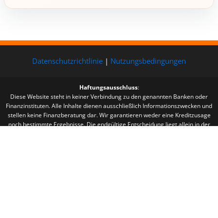
Datenschutzrichtlinie
|
Nutzungsbedingungen
Haftungsausschluss
:
Diese Website steht in keiner Verbindung zu den genannten Banken oder
Finanzinstituten. Alle Inhalte dienen ausschließlich Informationszwecken und
stellen keine Finanzberatung dar. Wir garantieren weder eine Kreditzusage
noch bestimmte Ergebnisse. Die endgültige Entscheidung liegt allein in der
Verantwortung der Finanzinstitute. Wir erhalten möglicherweise Provisionen
für Links und Empfehlungen auf dieser Website. Mit dem weiteren Besuch
dieser Website erklären Sie sich mit unseren Nutzungsbedingungen und
Datenschutzbestimmungen einverstanden.
Copyright © 2024 Finan Smart | Mit Liebe erstellt – Yellow Ads Network
LTDA – 10.861.975/0001-68 by Blue More Media Company LTDA – CNPJ:
45.507.725/0001-09 – Cod: L22000122992 | Finan Smart – Begleiten Sie uns
auf Ihrem Weg zum finanziellen Erfolg