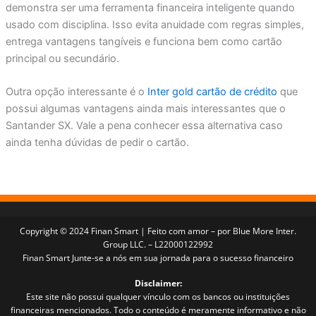
demonstra ser uma ferramenta financeira inteligente quando
usado com disciplina. Isso evita anuidade com regras simples,
entrega vantagens tangíveis e funciona bem como cartão
principal ou secundário.
Outra opção interessante é o
Inter gold cartão de crédito
que
possui algumas vantagens ainda mais interessantes que o
Santander SX. Vale a pena conhecer essa alternativa caso
ainda tenha dúvidas de pedir o cartão.
Copyright © 2024 Finan Smart | Feito com amor – por Blue More Inter.
Group LLC. – L22000122992
Finan Smart Junte-se a nós em sua jornada para o sucesso financeiro
Disclaimer:
Este site não possui qualquer vínculo com os bancos ou instituições
financeiras mencionados. Todo o conteúdo é meramente informativo e não