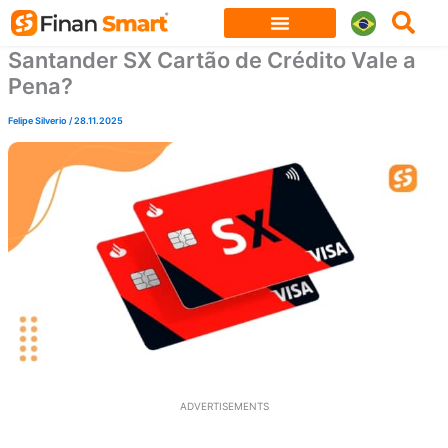
Skip
to
Santander SX Cartão de Crédito Vale a
content
Pena?
Felipe Silverio
/
28.11.2025
ADVERTISEMENTS