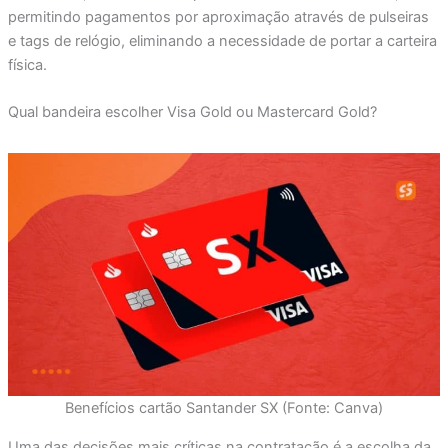
permitindo pagamentos por aproximação através de pulseiras
e tags de relógio, eliminando a necessidade de portar a carteira
física.
Qual bandeira escolher Visa Gold ou Mastercard Gold?
Benefícios cartão Santander SX (Fonte: Canva)
Uma das decisões mais críticas na contratação é a escolha da