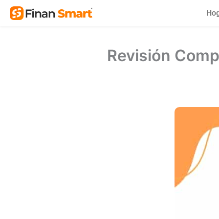
Skip
Ho
to
content
Revisión Compl