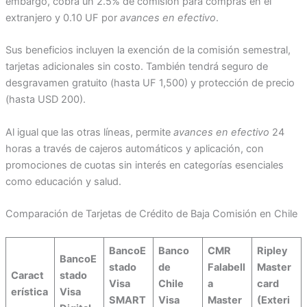
embargo, cobra un 2.5% de comisión para compras en el
extranjero y 0.10 UF por
avances en efectivo
.
Sus beneficios incluyen la exención de la comisión semestral,
tarjetas adicionales sin costo. También tendrá seguro de
desgravamen gratuito (hasta UF 1,500) y protección de precio
(hasta USD 200).
Al igual que las otras líneas, permite
avances en efectivo
24
horas a través de cajeros automáticos y aplicación, con
promociones de cuotas sin interés en categorías esenciales
como educación y salud.
Comparación de Tarjetas de Crédito de Baja Comisión en Chile
BancoE
Banco
CMR
Ripley
BancoE
stado
de
Falabell
Master
Caract
stado
Visa
Chile
a
card
erística
Visa
SMART
Visa
Master
(Exteri