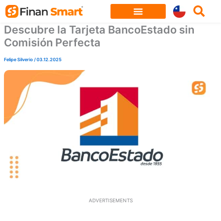
Skip
to
Descubre la Tarjeta BancoEstado sin
content
Comisión Perfecta
Felipe Silverio
/
03.12.2025
ADVERTISEMENTS