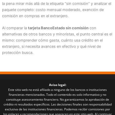
la pena mirar más allá de la etiqueta “sin comisión” y analizar el
paquete completo: costo mensual moderado, exención de
comisión en compras en el extranjero.
Al comparar la
tarjeta BancoEstado sin comisión
con
alternativas de otros bancos y minoristas, el punto central es el
mismo: comprender cómo gasta, cuánto usa crédito en el
extranjero, si necesita avances en efectivo y qué nivel de
protección busca.
Aviso legal:
Este sitio web no está afiliado a ninguno de los bancos o instituciones
financieras mencionados. Todo el contenido es solo informativo y no
constituye asesoramiento financiero. No garantizamos la aprobación de
crédito ni resultados específicos. Las decisiones finales son responsabilidad
exclusiva de las instituciones financieras. Podemos recibir comisiones por
los enlaces y recomendaciones que aparecen en este sitio web. Al continuar