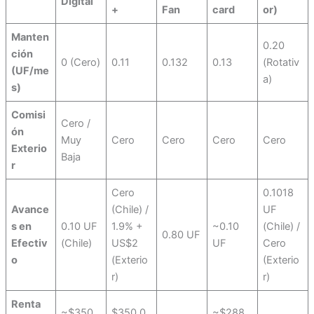
Digital
+
Fan
card
or)
Manten
0.20
ción
0 (Cero)
0.11
0.132
0.13
(Rotativ
(UF/me
a)
s)
Comisi
Cero /
ón
Muy
Cero
Cero
Cero
Cero
Exterio
Baja
r
Cero
0.1018
Avance
(Chile) /
UF
s en
0.10 UF
1.9% +
~0.10
(Chile) /
0.80 UF
Efectiv
(Chile)
US$2
UF
Cero
o
(Exterio
(Exterio
r)
r)
Renta
~$350,
$350,0
~$288,