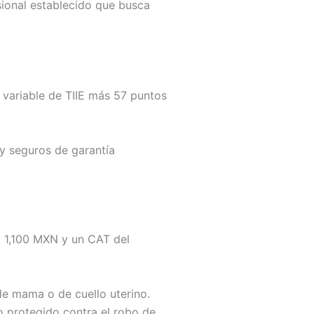
sional establecido que busca
 variable de TIIE más 57 puntos
 y seguros de garantía
a 1,100 MXN y un CAT del
de mama o de cuello uterino.
o protegido contra el robo de