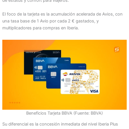
de estatus y confort para viajeros.
El foco de la tarjeta es la acumulación acelerada de Avios, con
una tasa base de 1 Avio por cada 2 € gastados, y
multiplicadores para compras en Iberia.
Beneficios Tarjeta BBVA (Fuente: BBVA)
Su diferencial es la concesión inmediata del nivel Iberia Plus