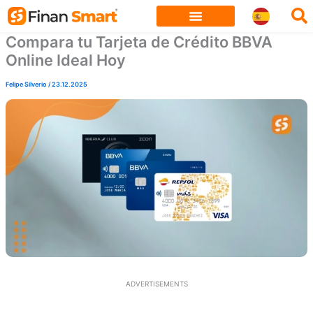
Skip
to
Compara tu Tarjeta de Crédito BBVA
content
Online Ideal Hoy
Felipe Silverio
/
23.12.2025
ADVERTISEMENTS