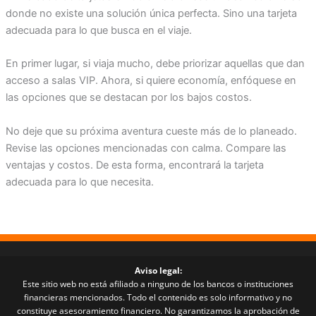
donde no existe una solución única perfecta. Sino una tarjeta
adecuada para lo que busca en el viaje.
En primer lugar, si viaja mucho, debe priorizar aquellas que dan
acceso a salas VIP. Ahora, si quiere economía, enfóquese en
las opciones que se destacan por los bajos costos.
No deje que su próxima aventura cueste más de lo planeado.
Revise las opciones mencionadas con calma. Compare las
ventajas y costos. De esta forma, encontrará la tarjeta
adecuada para lo que necesita.
Aviso legal:
Este sitio web no está afiliado a ninguno de los bancos o instituciones
financieras mencionados. Todo el contenido es solo informativo y no
constituye asesoramiento financiero. No garantizamos la aprobación de