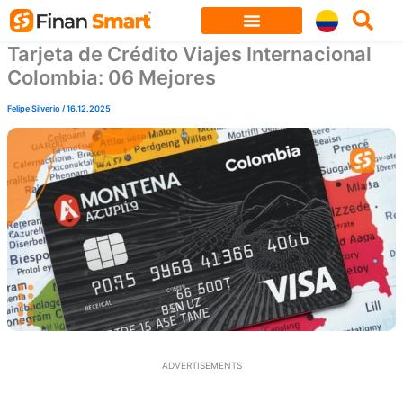
Skip
to
Tarjeta de Crédito Viajes Internacional
content
Colombia: 06 Mejores
Felipe Silverio
/
16.12.2025
ADVERTISEMENTS