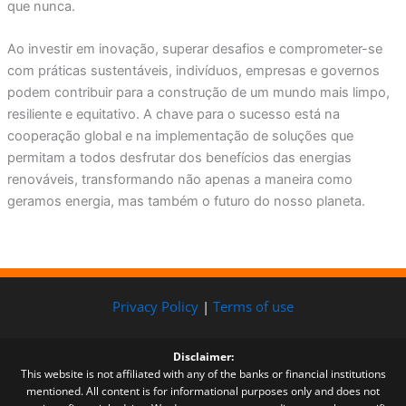
que nunca.
Ao investir em inovação, superar desafios e comprometer-se
com práticas sustentáveis, indivíduos, empresas e governos
podem contribuir para a construção de um mundo mais limpo,
resiliente e equitativo. A chave para o sucesso está na
cooperação global e na implementação de soluções que
permitam a todos desfrutar dos benefícios das energias
renováveis, transformando não apenas a maneira como
geramos energia, mas também o futuro do nosso planeta.
Privacy Policy
|
Terms of use
Disclaimer:
This website is not affiliated with any of the banks or financial institutions
mentioned. All content is for informational purposes only and does not