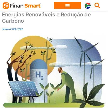
Skip
to
Energias Renováveis e Redução de
content
Carbono
Jessica
/
18.12.2023