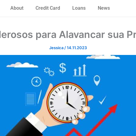
About
Credit Card
Loans
News
erosos para Alavancar sua P
Jessica
/
14.11.2023