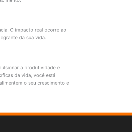
cia. O impacto real ocorre ao
egrante da sua vida.
lsionar a produtividade e
íficas da vida, você está
alimentem o seu crescimento e