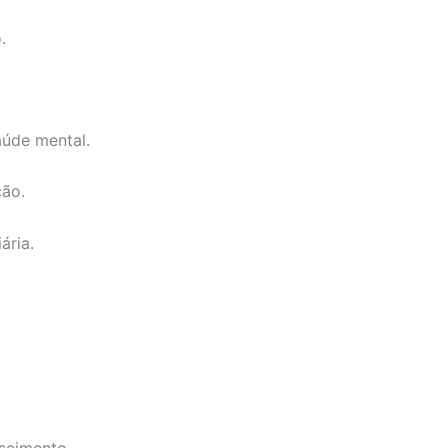
.
aúde mental.
ção.
ária.
scimento.