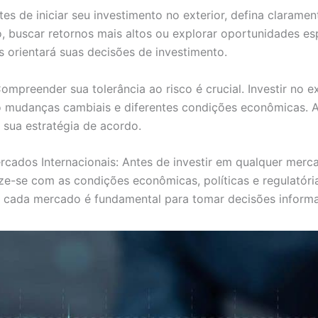
es de iniciar seu investimento no exterior, defina claramen
lio, buscar retornos mais altos ou explorar oportunidades 
os orientará suas decisões de investimento.
ompreender sua tolerância ao risco é crucial. Investir no ex
o mudanças cambiais e diferentes condições econômicas. A
 sua estratégia de acordo.
cados Internacionais: Antes de investir em qualquer merc
ize-se com as condições econômicas, políticas e regulatór
de cada mercado é fundamental para tomar decisões inform