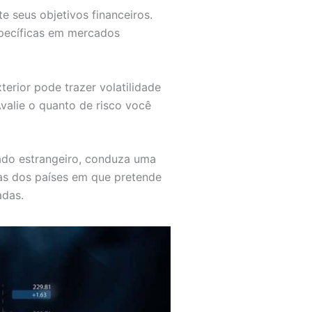
te seus objetivos financeiros.
específicas em mercados
terior pode trazer volatilidade
valie o quanto de risco você
ado estrangeiro, conduza uma
ias dos países em que pretende
adas.