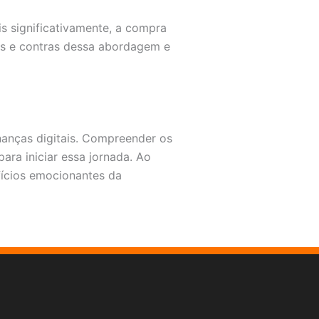
s significativamente, a compra
s e contras dessa abordagem e
anças digitais. Compreender os
ara iniciar essa jornada. Ao
fícios emocionantes da