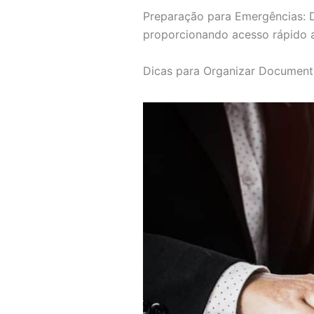
Preparação para Emergências: D
proporcionando acesso rápido a
Dicas para Organizar Document