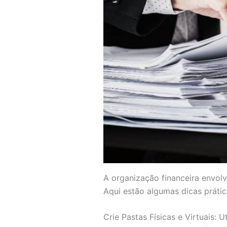
A organização financeira envol
Aqui estão algumas dicas prátic
Crie Pastas Físicas e Virtuais: 