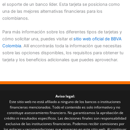
el soporte de un banco líder. Esta tarjeta se posiciona como
una de las mejores alternativas financieras para los
colombianos.
Para más información sobre los diferentes tipos de tarjetas y
cómo solicitar una, puedes visitar el
sitio web oficial de BBVA
Colombia
. Allí encontrarás toda la información que necesitas
sobre las opciones disponibles, los requisitos para obtener tu
tarjeta y los beneficios adicionales que puedes aprovechar.
Aviso legal:
Este sitio web no está afiliado a ninguno de los bancos o instituciones
financieras mencionados. Todo el contenido es solo informativo y no
constituye asesoramiento financiero. No garantizamos la aprobación de
crédito ni resultados específicos. Las decisiones finales son responsabilidad
exclusiva de las instituciones financieras. Podemos recibir comisiones por
los enlaces y recomendaciones que aparecen en este sitio web. Al continuar