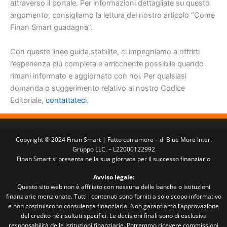
attraverso il portale. Per informazioni dettagliate su questo
argomento, consigliamo la lettura del nostro articolo “Come
Finan Smart guadagna”.
Con queste linee guida stabilite, ci impegniamo a offrirti
l’esperienza più completa e arricchente possibile quando
rimani informato e aggiornato con noi. Per qualsiasi
domanda o suggerimento relativo al nostro Codice
Editoriale,
contattateci
.
Copyright © 2024 Finan Smart | Fatto con amore – di Blue More Inter.
Gruppo LLC. – L22000122992
Finan Smart si presenta nella sua giornata per il successo finanziario
Avviso legale:
Questo sito web non è affiliato con nessuna delle banche o istituzioni
finanziarie menzionate. Tutti i contenuti sono forniti a solo scopo informativo
e non costituiscono consulenza finanziaria. Non garantiamo l’approvazione
del credito né risultati specifici. Le decisioni finali sono di esclusiva
responsabilità delle istituzioni finanziarie. Potremmo ricevere commissioni